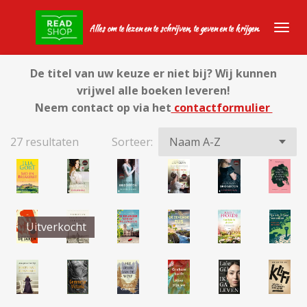
Ga
Alles om te lezen en te schrijven, te geven en te krijgen.
direct
naar
de
De titel van uw keuze er niet bij? Wij kunnen
hoofdinhoud
vrijwel alle boeken leveren!
Neem contact op via het
contactformulier
27 resultaten
Sorteer:
Uitverkocht