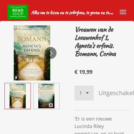
Ga
A
lles om te lezen en te schrijven, te geven en te krijgen.
direct
naar
Vrouwen van de
de
Leeuwenhof 1,
hoofdinhoud
Agneta's erfenis.
Bomann, Corina
€ 19,99
Uitgeschake
‘Er is een nieuwe
Lucinda Riley
opgestaan, en ze heet