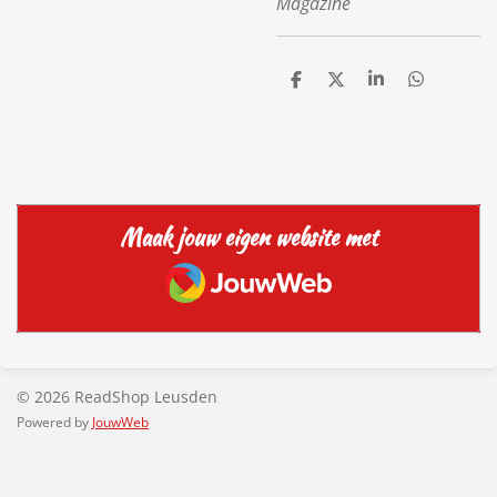
Magazine
D
D
S
D
e
e
h
e
l
e
a
l
e
l
r
e
n
e
n
Maak jouw eigen website met
JouwWeb
© 2026 ReadShop Leusden
Powered by
JouwWeb