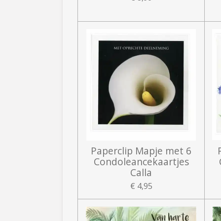
Paperclip Mapje met 6
Condoleancekaartjes
Calla
€ 4,95