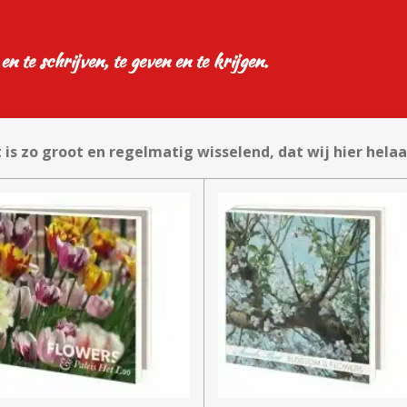
 en te schrijven, te geven en te krijgen.
s zo groot en regelmatig wisselend, dat wij hier helaas