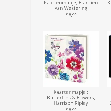
Kaartenmapje, Francien
K
van Westering
€ 8,99
Kaartenmapje :
Butterflies & Flowers,
Harrison Ripley
€ 8,99