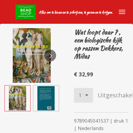
Ga
Alles om te lezen en te schrijven, te geven en te krijgen.
direct
naar
de
Wat loopt daar ? ,
hoofdinhoud
een biologische kijk
op rassen Dekkers,
Midas
€ 32,99
Uitgeschake
9789045041537 | druk 1
| Nederlands