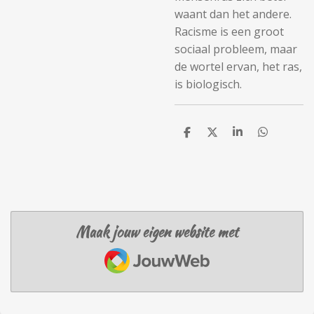
waant dan het andere.
Racisme is een groot
sociaal probleem, maar
de wortel ervan, het ras,
is biologisch.
D
D
S
D
e
e
h
e
l
e
a
l
e
l
r
e
n
e
n
Maak jouw eigen website met
JouwWeb