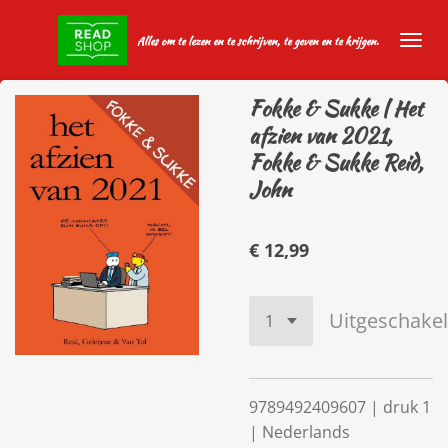
Ga
Alles om te lezen en te schrijven, te geven en te krijgen.
direct
naar
de
Fokke & Sukke | Het
hoofdinhoud
afzien van 2021,
Fokke & Sukke Reid,
John
€ 12,99
Uitgeschake
9789492409607 | druk 1
| Nederlands