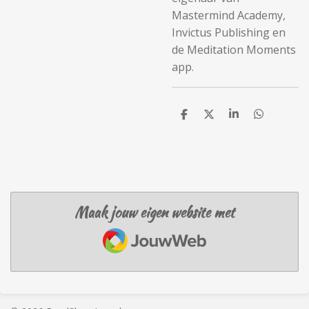
Mastermind Academy,
Invictus Publishing en
de Meditation Moments
app.
D
D
S
D
e
e
h
e
l
e
a
l
e
l
r
e
n
e
n
Maak jouw eigen website met
JouwWeb