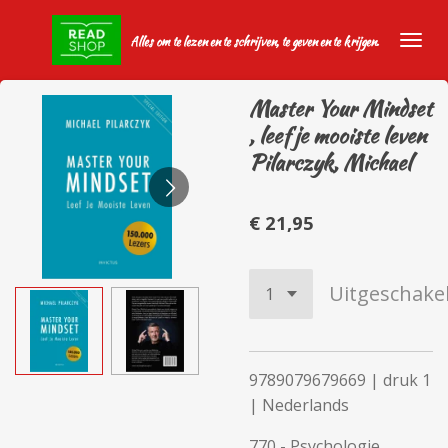
Ga
Alles om te lezen en te schrijven, te geven en te krijgen.
direct
naar
de
Master Your Mindset
hoofdinhoud
, leef je mooiste leven
Pilarczyk, Michael
€ 21,95
Uitgeschake
9789079679669 | druk 1
| Nederlands
770 - Psychologie