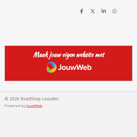
D
D
S
D
e
e
h
e
l
e
a
l
e
l
r
e
n
e
n
Maak jouw eigen website met
JouwWeb
© 2026 ReadShop Leusden
Powered by
JouwWeb