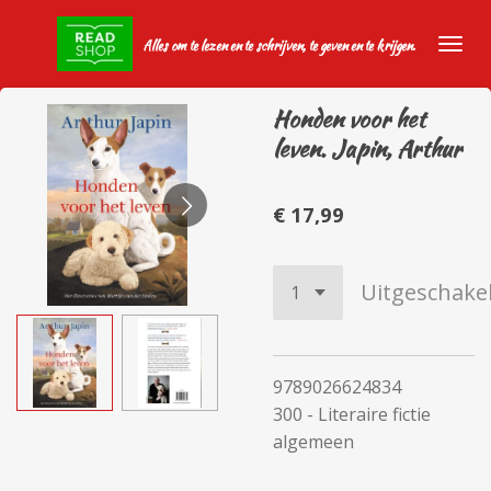
Ga
Alles om te lezen en te schrijven, te geven en te krijgen.
direct
naar
de
Honden voor het
hoofdinhoud
leven. Japin, Arthur
€ 17,99
Uitgeschake
9789026624834
300 - Literaire fictie
algemeen