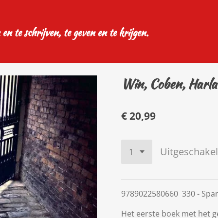
 en te schrijven, te geven en te krijgen.
Win, Coben, Harl
€ 20,99
Uitgeschake
9789022580660 330 - Spa
Het eerste boek met het 