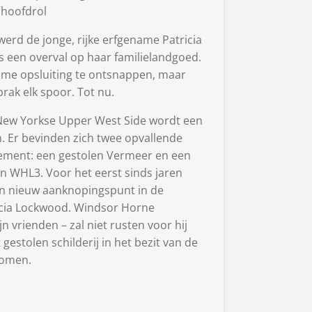
e hoofdrol
werd de jonge, rijke erfgename Patricia
 een overval op haar familielandgoed.
me opsluiting te ontsnappen, maar
rak elk spoor. Tot nu.
New Yorkse Upper West Side wordt een
Er bevinden zich twee opvallende
ement: een gestolen Vermeer en een
len WHL3. Voor het eerst sinds jaren
en nieuw aanknopingspunt in de
icia Lockwood. Windsor Horne
jn vrienden – zal niet rusten voor hij
 gestolen schilderij in het bezit van de
komen.