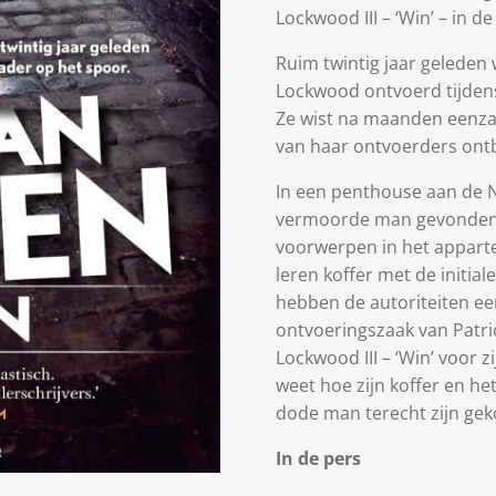
Lockwood III – ‘Win’ – in d
Ruim twintig jaar geleden 
Lockwood ontvoerd tijdens
Ze wist na maanden eenza
van haar ontvoerders ontb
In een penthouse aan de 
vermoorde man gevonden. 
voorwerpen in het appart
leren koffer met de initia
hebben de autoriteiten e
ontvoeringszaak van Patr
Lockwood III – ‘Win’ voor zi
weet hoe zijn koffer en het
dode man terecht zijn ge
In de pers