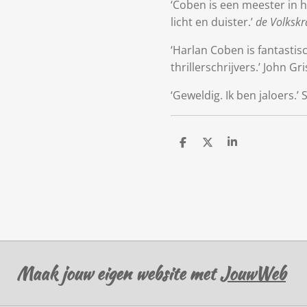
‘Coben is een meester in h
licht en duister.’
de Volkskr
‘Harlan Coben is fantastis
thrillerschrijvers.’ John G
‘Geweldig. Ik ben jaloers.’
D
D
S
e
e
h
l
e
a
e
l
r
n
e
Maak jouw eigen website met
JouwWeb