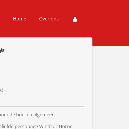
Home
Over ons
an
ld
nnende boeken algemeen
geliefde personage Windsor Horne