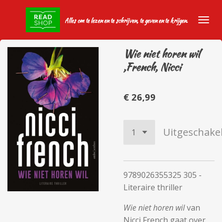
Ga
Alles om te lezen en te schrijven, te geven en te krijgen.
direct
naar
de
Wie niet horen wil
hoofdinhoud
,French, Nicci
€ 26,99
Uitgeschake
9789026355325 305 -
Literaire thriller
Wie niet horen wil
van
Nicci French gaat over