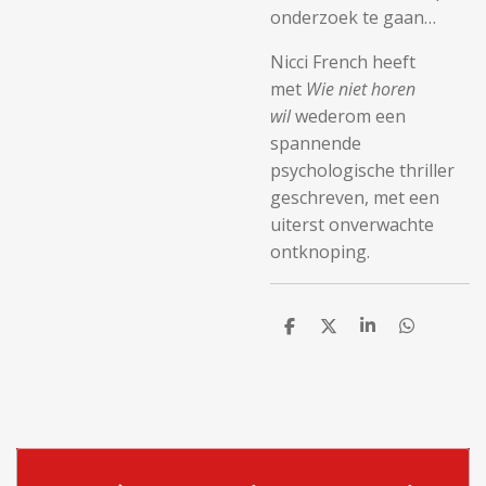
onderzoek te gaan…
Nicci French heeft
met
Wie niet horen
wil
wederom een
spannende
psychologische thriller
geschreven, met een
uiterst onverwachte
ontknoping.
D
D
S
D
e
e
h
e
l
e
a
l
e
l
r
e
n
e
n