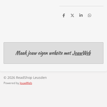
D
D
S
D
e
e
h
e
l
e
a
l
e
l
r
e
n
e
n
Maak jouw eigen website met
JouwWeb
© 2026 ReadShop Leusden
Powered by
JouwWeb