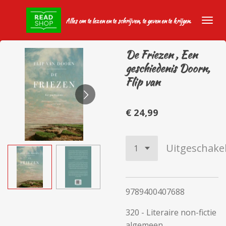
Ga
Alles om te lezen en te schrijven, te geven en te krijgen.
direct
naar
de
De Friezen , Een
hoofdinhoud
geschiedenis Doorn,
Flip van
€ 24,99
Uitgeschake
9789400407688
320 - Literaire non-fictie
algemeen