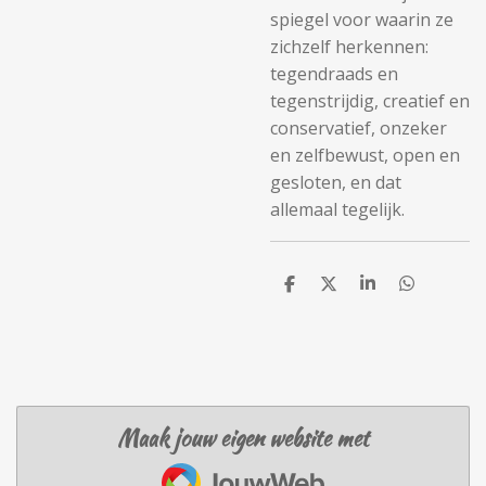
spiegel voor waarin ze
zichzelf herkennen:
tegendraads en
tegenstrijdig, creatief en
conservatief, onzeker
en zelfbewust, open en
gesloten, en dat
allemaal tegelijk.
D
D
S
D
e
e
h
e
l
e
a
l
e
l
r
e
n
e
n
Maak jouw eigen website met
JouwWeb