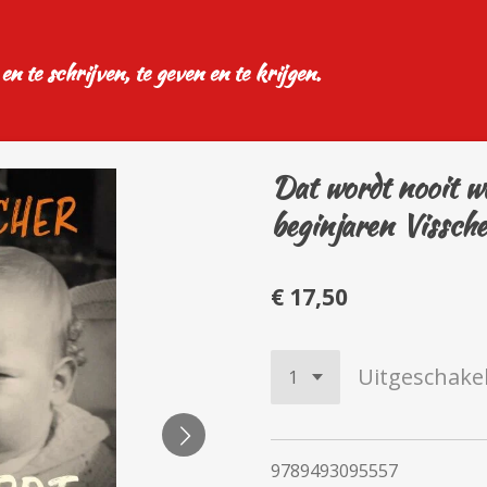
 en te schrijven, te geven en te krijgen.
Dat wordt nooit wa
beginjaren Vissche
€ 17,50
Uitgeschake
9789493095557