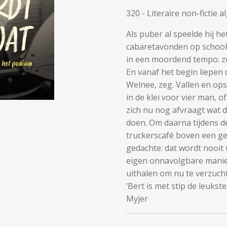
320 - Literaire non-fictie
Als puber al speelde hij het
cabaretavonden op school.
in een moordend tempo: zo
En vanaf het begin liepen 
Welnee, zeg. Vallen en opst
in de klei voor vier man, o
zich nu nog afvraagt wat 
doen. Om daarna tijdens de
truckerscafé boven een g
gedachte: dat wordt nooit w
eigen onnavolgbare manier
uithalen om nu te verzuc
‘Bert is met stip de leuks
Myjer