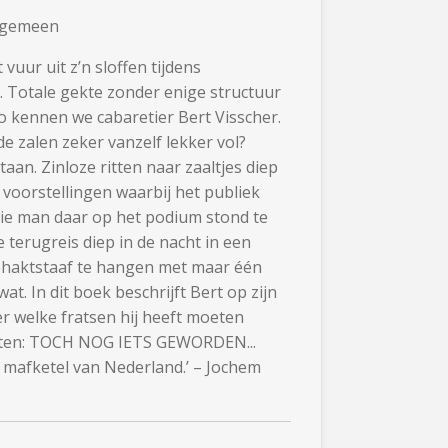
 algemeen
 vuur uit z’n sloffen tijdens
 Totale gekte zonder enige structuur
 kennen we cabaretier Bert Visscher.
de zalen zeker vanzelf lekker vol?
aan. Zinloze ritten naar zaaltjes diep
f voorstellingen waarbij het publiek
die man daar op het podium stond te
 terugreis diep in de nacht in een
ehaktstaaf te hangen met maar één
at. In dit boek beschrijft Bert op zijn
 welke fratsen hij heeft moeten
hten: TOCH NOG IETS GEWORDEN...
te mafketel van Nederland.’ – Jochem