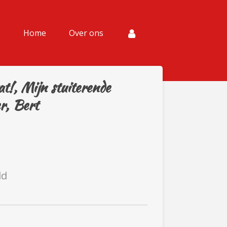
Home
Over ons
t!, Mijn stuiterende
r, Bert
ld