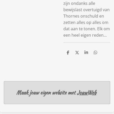
zijn ondanks alle
bewijslast overtuigd van
Thornes onschuld en
zetten alles op alles om
dat aan te tonen. Elk om
een heel eigen reden…
D
D
S
D
e
e
h
e
l
e
a
l
e
l
r
e
n
e
n
Maak jouw eigen website met
JouwWeb