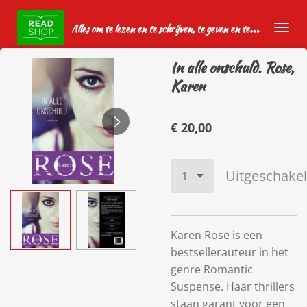
Ga
A
lles om te lezen en te schrijven, te geven en te krijgen.
direct
naar
In alle onschuld. Rose,
de
Karen
hoofdinhoud
€ 20,00
Uitgeschake
Karen Rose is een
bestsellerauteur in het
genre Romantic
Suspense. Haar thrillers
staan garant voor een