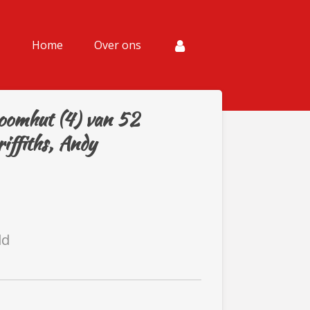
Home
Over ons
oomhut (4) van 52
iffiths, Andy
ld