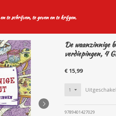
 en te schrijven, te geven en te krijgen.
De waanzinnige b
verdiepingen, 4 Gr
€ 15,99
Uitgeschake
9789401427029