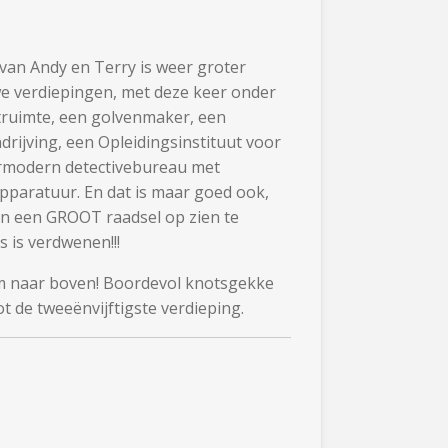
an Andy en Terry is weer groter
we verdiepingen, met deze keer onder
ruimte, een golvenmaker, een
rijving, een Opleidingsinstituut voor
rmodern detectivebureau met
paratuur. En dat is maar goed ook,
n een GROOT raadsel op zien te
 is verdwenen!!!
m naar boven! Boordevol knotsgekke
tot de tweeënvijftigste verdieping.