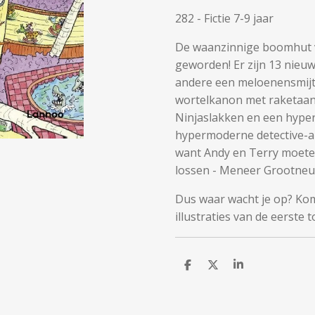
282 - Fictie 7-9 jaar
De waanzinnige boomhut v
geworden! Er zijn 13 nieu
andere een meloenensmijt
wortelkanon met raketaand
Ninjaslakken en een hype
hypermoderne detective-ap
want Andy en Terry moete
lossen - Meneer Grootneus
Dus waar wacht je op? Ko
illustraties van de eerste 
D
D
S
e
e
h
l
e
a
e
l
r
n
e