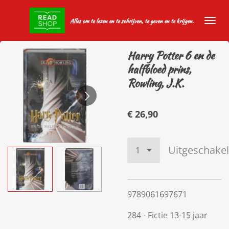
Ga
Alles om te lezen en te schrijven, te geven en te krijgen.
direct
naar
de
Harry Potter 6 en de
hoofdinhoud
halfbloed prins,
Rowling, J.K.
€ 26,90
Uitgeschake
9789061697671
284 - Fictie 13-15 jaar