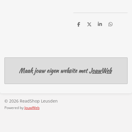
D
D
S
D
e
e
h
e
l
e
a
l
e
l
r
e
n
e
n
Maak jouw eigen website met
JouwWeb
© 2026 ReadShop Leusden
Powered by
JouwWeb