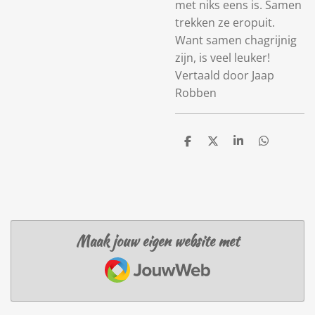
met niks eens is. Samen
trekken ze eropuit.
Want samen chagrijnig
zijn, is veel leuker!
Vertaald door Jaap
Robben
D
D
S
D
e
e
h
e
l
e
a
l
e
l
r
e
n
e
n
Maak jouw eigen website met
JouwWeb