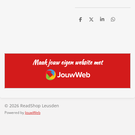
D
D
S
D
e
e
h
e
l
e
a
l
e
l
r
e
n
e
n
Maak jouw eigen website met
JouwWeb
© 2026 ReadShop Leusden
Powered by
JouwWeb