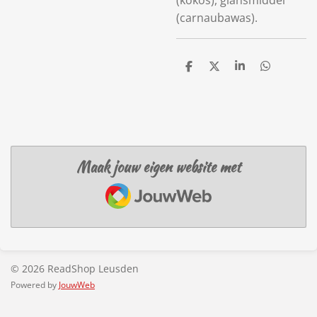
(kokos), glansmiddel
(carnaubawas).
D
D
S
D
e
e
h
e
l
e
a
l
e
l
r
e
n
e
n
Maak jouw eigen website met
JouwWeb
© 2026 ReadShop Leusden
Powered by
JouwWeb