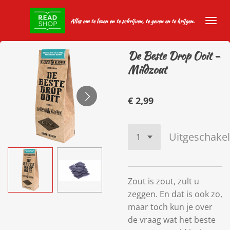
Ga
Alles om te lezen en te schrijven, te geven en te krijgen.
direct
naar
de
De Beste Drop Ooit -
hoofdinhoud
Mildzout
€ 2,99
Uitgeschake
Zout is zout, zult u
zeggen. En dat is ook zo,
maar toch kun je over
de vraag wat het beste