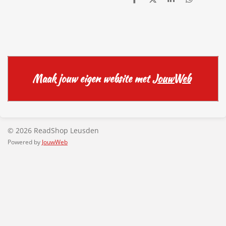
D
D
S
D
e
e
h
e
l
e
a
l
e
l
r
e
n
e
n
Maak jouw eigen website met
JouwWeb
© 2026 ReadShop Leusden
Powered by
JouwWeb