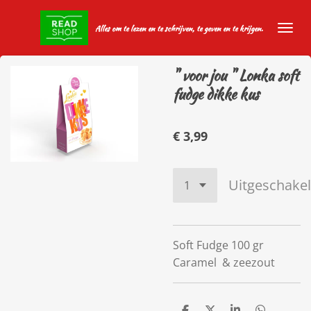
Ga
Alles om te lezen en te schrijven, te geven en te krijgen.
direct
naar
de
" voor jou " Lonka soft
hoofdinhoud
fudge dikke kus
€ 3,99
Uitgeschake
Soft Fudge 100 gr
Caramel & zeezout