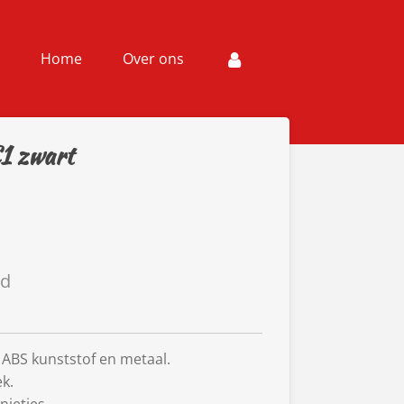
Home
Over ons
C1 zwart
ld
ABS kunststof en metaal.
k.