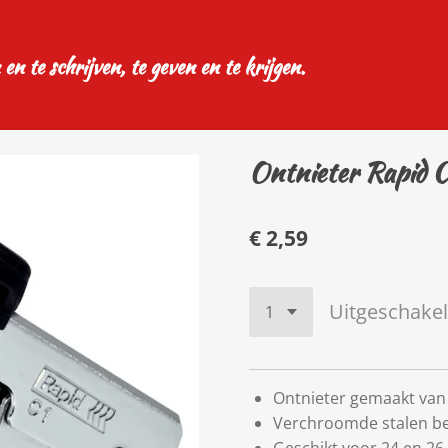
 en te schrijven, te geven en te krijgen.
Ontnieter Rapid 
€ 2,59
Uitgeschake
Ontnieter gemaakt van 
Verchroomde stalen be