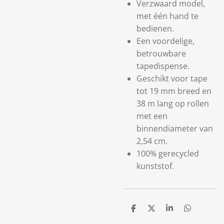
Verzwaard model,
met één hand te
bedienen.
Een voordelige,
betrouwbare
tapedispense.
Geschikt voor tape
tot 19 mm breed en
38 m lang op rollen
met een
binnendiameter van
2,54 cm.
100% gerecycled
kunststof.
D
D
S
D
e
e
h
e