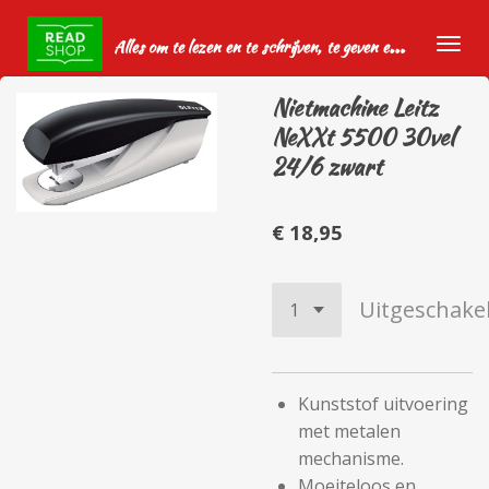
Ga
A
lles om te lezen en te schrijven, te geven en te krijgen.
direct
naar
Nietmachine Leitz
de
NeXXt 5500 30vel
hoofdinhoud
24/6 zwart
€ 18,95
Uitgeschake
Kunststof uitvoering
met metalen
mechanisme.
Moeiteloos en