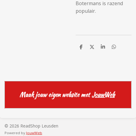
Botermans is razend
populair.
D
D
S
D
e
e
h
e
l
e
a
l
e
l
r
e
n
e
n
Maak jouw eigen website met
JouwWeb
© 2026 ReadShop Leusden
Powered by
JouwWeb