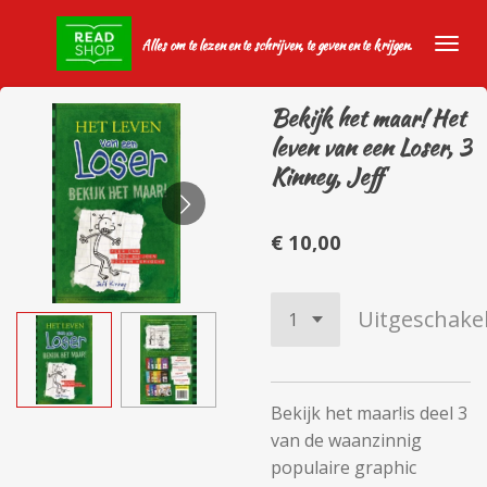
Ga
Alles om te lezen en te schrijven, te geven en te krijgen.
direct
naar
de
Bekijk het maar! Het
hoofdinhoud
leven van een Loser, 3
Kinney, Jeff
€ 10,00
Uitgeschake
Bekijk het maar!
is deel 3
van de waanzinnig
populaire graphic