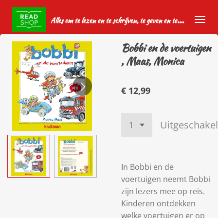
Ga
A
lles om te lezen en te schrijven, te geven en te krijgen.
direct
naar
Bobbi en de voertuigen
de
, Maas, Monica
hoofdinhoud
€ 12,99
Uitgeschake
In Bobbi en de
voertuigen neemt Bobbi
zijn lezers mee op reis.
Kinderen ontdekken
welke voertuigen er op