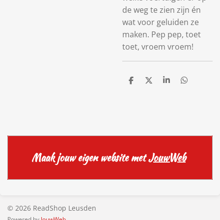
de weg te zien zijn én
wat voor geluiden ze
maken. Pep pep, toet
toet, vroem vroem!
D
D
S
D
e
e
h
e
l
e
a
l
e
l
r
e
n
e
n
Maak jouw eigen website met
JouwWeb
© 2026 ReadShop Leusden
Powered by
JouwWeb