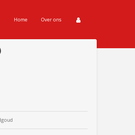
Home
Over ons
adgoud