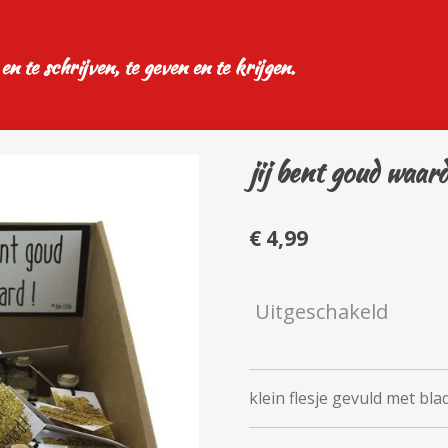
 en te schrijven, te geven en te krijgen.
jij bent goud waard
€ 4,99
Uitgeschakeld
klein flesje gevuld met bl