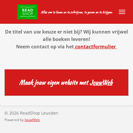
Ga
Alles om te lezen en te schrijven, te geven en te krijgen.
direct
naar
de
De titel van uw keuze er niet bij? Wij kunnen vrijwel
hoofdinhoud
alle boeken leveren!
Neem contact op via het
contactformulier
Maak jouw eigen website met
JouwWeb
© 2026 ReadShop Leusden
Powered by
JouwWeb